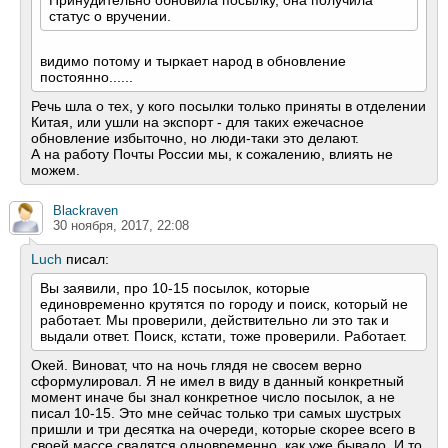
Принудительно обновила посылку, она получила
статус о вручении.
видимо потому и тыркает народ в обновление
постоянно......
Речь шла о тех, у кого посылки только приняты в отделении
Китая, или ушли на экспорт - для таких ежечасное
обновление избыточно, но люди-таки это делают.
А на работу Почты России мы, к сожалению, влиять не
можем.
Blackraven
30 ноября, 2017, 22:08
Luch
писал:
Вы заявили, про 10-15 посылок, которые
единовременно крутятся по городу и поиск, который не
работает. Мы проверили, действительно ли это так и
выдали ответ. Поиск, кстати, тоже проверили. Работает.
Окей. Виноват, что на ночь глядя не свосем верно
сформулировал. Я не имел в виду в данный конкретный
момент иначе бы знал конкретное число посылок, а не
писал 10-15. Это мне сейчас только три самых шустрых
пришли и три десятка на очереди, которые скорее всего в
своей массе свалятся одновременно, как уже бывало. И то