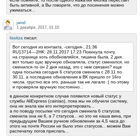
если помните, то после одного нажатия кнопка перестает
быть активной, а Вы говорите, что до посинения можно
ужиматься...
jarod
1 декабря, 2017, 01:10
lissitza
писал:
Вот сегодня из контакта, -сегодня-, 21:36
RU13714---2HK: 28.11.2017 17:23 Покинула почту.
на странице хоть обобновляйся, тишина была, 2 дня.
вот только щас вручную обновляла, статус сменился, но
сменился-то он 2 дня назад, это с чем связано? еще
одна посылка сегодня 6 статусов сменила с 28.11 по
30.11, а последнее обновление в ВК пришло от 16го
числа. грустно все это, раньше так не лагало :( по-этому
и проверяли вручную постоянно...
в данном конкретном случае появился новый статус у
службы AliExpress (cainiao), пока мы не обучили систему,
она не знала как его интерпретировать...
а по поводу посылки что сегодня сменила 6 статусов,
сменила она не 6, а 7 статусов... но это не наша вина, при
предыдущем Вашем ручном обновлении за 4,5 часа до
этого на почте России не было этих статусов... можем Вам
распечатку логов прислать...