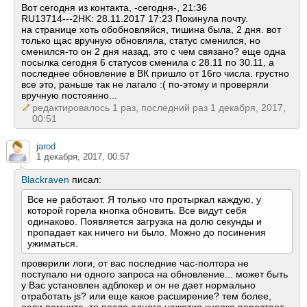
Вот сегодня из контакта, -сегодня-, 21:36
RU13714---2HK: 28.11.2017 17:23 Покинула почту.
на странице хоть обобновляйся, тишина была, 2 дня. вот
только щас вручную обновляла, статус сменился, но
сменился-то он 2 дня назад, это с чем связано? еще одна
посылка сегодня 6 статусов сменила с 28.11 по 30.11, а
последнее обновление в ВК пришло от 16го числа. грустно
все это, раньше так не лагало :( по-этому и проверяли
вручную постоянно...
редактировалось 1 раз, последний раз 1 декабря, 2017,
00:51
jarod
1 декабря, 2017, 00:57
Blackraven
писал:
Все не работают. Я только что протыркал каждую, у
которой горела кнопка обновить. Все видут себя
одинаково. Появляется загрузка на долю секунды и
пропадает как ничего ни было. Можно до посинения
ужиматься.
проверили логи, от вас последние час-полтора не
поступало ни одного запроса на обновление... может быть
у Вас установлен адблокер и он не дает нормально
отработать js? или еще какое расширение? тем более,